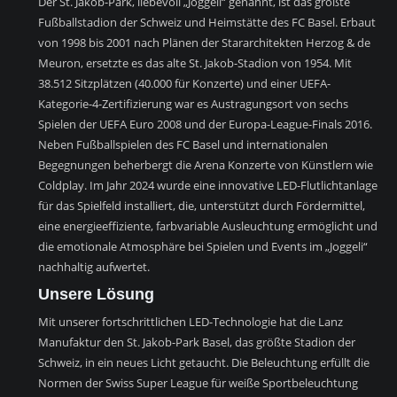
Der St. Jakob-Park, liebevoll „Joggeli“ genannt, ist das größte
Fußballstadion der Schweiz und Heimstätte des FC Basel. Erbaut
von 1998 bis 2001 nach Plänen der Stararchitekten Herzog & de
Meuron, ersetzte es das alte St. Jakob-Stadion von 1954. Mit
38.512 Sitzplätzen (40.000 für Konzerte) und einer UEFA-
Kategorie-4-Zertifizierung war es Austragungsort von sechs
Spielen der UEFA Euro 2008 und der Europa-League-Finals 2016.
Neben Fußballspielen des FC Basel und internationalen
Begegnungen beherbergt die Arena Konzerte von Künstlern wie
Coldplay. Im Jahr 2024 wurde eine innovative LED-Flutlichtanlage
für das Spielfeld installiert, die, unterstützt durch Fördermittel,
eine energieeffiziente, farbvariable Ausleuchtung ermöglicht und
die emotionale Atmosphäre bei Spielen und Events im „Joggeli“
nachhaltig aufwertet.
Unsere Lösung
Mit unserer fortschrittlichen LED-Technologie hat die Lanz
Manufaktur den St. Jakob-Park Basel, das größte Stadion der
Schweiz, in ein neues Licht getaucht. Die Beleuchtung erfüllt die
Normen der Swiss Super League für weiße Sportbeleuchtung