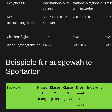
Geeignet für
Internationale/TV-
Nationale/regionale
Train
Events
Wettbewerbe
Min.
500-2000 LUX (je
200-750 LUX
50-2
Beleuchtungsstärke
Sportart)
Gleichmäßigkeit
≥0,7
≥0,6
≥0,5
Blendungsbegrenzung
GR ≤50
GR ≤50-60
GR ≤
Beispiele für ausgewählte
Sportarten
Sportart
Klasse
Klasse
Klasse
Elite
Erklärung
1
2
3
Level
(Lux)
(Lux)
(Lux)
A
(Lux)