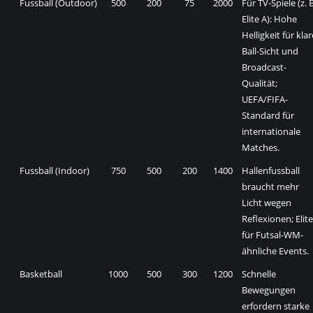
Fussball (Outdoor)
500
200
75
2000
Für TV-Spiele (z. B
Elite A): Hohe
Helligkeit für klar
Ball-Sicht und
Broadcast-
Qualität;
UEFA/FIFA-
Standard für
internationale
Matches.
Fussball (Indoor)
750
500
200
1400
Hallenfussball
braucht mehr
Licht wegen
Reflexionen; Elite
für Futsal-WM-
ähnliche Events.
Basketball
1000
500
300
1200
Schnelle
Bewegungen
erfordern starke