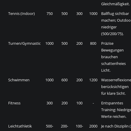
Gleichmäßigkeit.
Tennis (Indoor)
750
500
300
1000
Ballflug sichtbar
machen; Outdoo
niedriger
(500/200/75).
Turnen/Gymnastic
1000
500
200
800
Präzise
Bewegungen
brauchen
schattenfreies
Licht.
Schwimmen
1000
600
200
1200
Wasserreflexion
berücksichtigen
für klare Sicht.
Fitness
300
200
100
-
Entspanntes
Training: Niedrig
Werte reichen.
Leichtathletik
500-
200-
100-
2000
Je nach Disziplin (